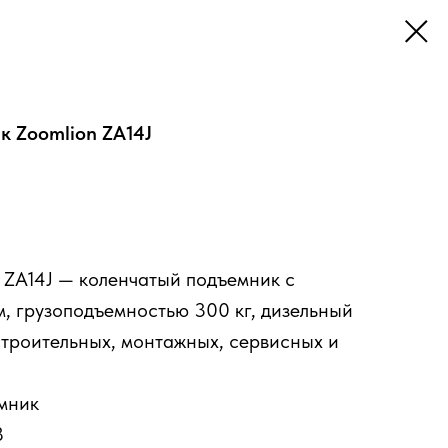
 Zoomlion ZA14J
 ZA14J — коленчатый подъемник с
м, грузоподъемностью 300 кг, дизельный
строительных, монтажных, сервисных и
емник
8